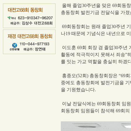
올해 졸업
30
주년을 맞은
69
회동
총동창회 발전기금 전달식을 가
69
회동창회는 원래 졸업
30
주년 
나
19
때문에 기념식은 내년으로 미
이도훈
69
회 회장 겸 졸업
30
주년 
활동에 적극적이지 못해서 죄송
”
를 잇는 가교 역할을 충실히 하겠
홍종오
(52
회
)
총동창회장은
“69
회
중에도 총동창회에 발전기금을 기
을 기원했습니다
.
이날 전달식에는
69
회동창회 임원
회동창회 임원들이 참석해
69
회의