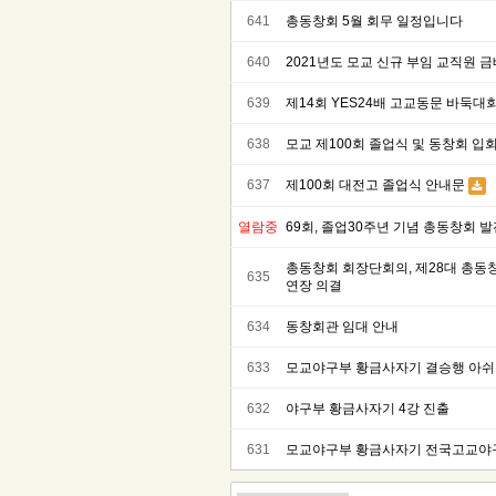
641
총동창회 5월 회무 일정입니다
640
2021년도 모교 신규 부임 교직원 
639
제14회 YES24배 고교동문 바둑대회
638
모교 제100회 졸업식 및 동창회 입
637
제100회 대전고 졸업식 안내문
열람중
69회, 졸업30주년 기념 총동창회 
총동창회 회장단회의, 제28대 총동창회
635
연장 의결
634
동창회관 임대 안내
633
모교야구부 황금사자기 결승행 아
632
야구부 황금사자기 4강 진출
631
모교야구부 황금사자기 전국고교야구