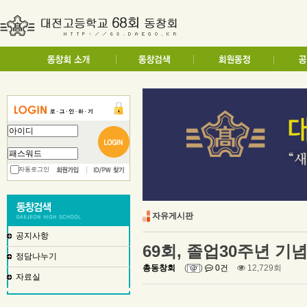
자동로그인
자유게시판
공지사항
69회, 졸업30주년 
정담나누기
총동창회
(
)
0건
12,729회
자료실