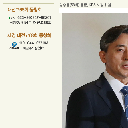
양승동
(58
회
)
동문
, KBS
사장 취임