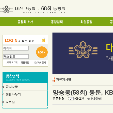
자동로그인
자유게시판
공지사항
양승동(58회) 동문, K
정담나누기
총동창회
(
)
2건
9,160회
자료실