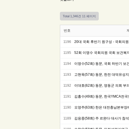
Total 1,346건
11 페이지
번호
1196
20대 국회 후반기 원구성 - 국회의
1195
52회 이명수 국회의원 국회 보건복지
1194
이명수(52회) 동문, 국회 하반기 
1193
고현욱(57회) 동문, 한전 대덕유성
1192
이대호(62회) 동문, 영동군 의회 부
1191
김흥수(49회) 동문, 한국YMCA전
1190
오영주(63회) 한은 대전충남본부장
1189
김응중(58회) 주 르완다 대사가 참석