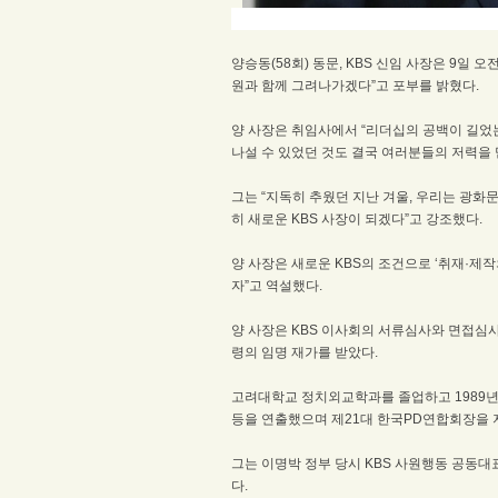
양승동
(58
회
)
동문
, KBS
신임 사장은
9
일 오
원과 함께 그려나가겠다
”
고 포부를 밝혔다
.
양 사장은 취임사에서
“
리더십의 공백이 길었
나설 수 있었던 것도 결국 여러분들의 저력을
그는
“
지독히 추웠던 지난 겨울
,
우리는 광화문
히 새로운
KBS
사장이 되겠다
”
고 강조했다
.
양 사장은 새로운
KBS
의 조건으로
‘
취재
·
제작
자
”
고 역설했다
.
양 사장은
KBS
이사회의 서류심사와 면접심
령의 임명 재가를 받았다
.
고려대학교 정치외교학과를 졸업하고
1989
등을 연출했으며 제
21
대 한국
PD
연합회장을 
그는 이명박 정부 당시
KBS
사원행동 공동대표
다
.