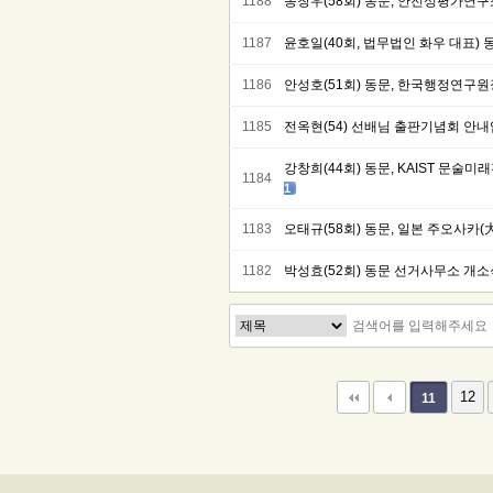
1188
송창우(58회) 동문, 안전성평가연구소
1187
윤호일(40회, 법무법인 화우 대표) 
1186
안성호(51회) 동문, 한국행정연구
1185
전옥현(54) 선배님 출판기념회 안
강창희(44회) 동문, KAIST 문
1184
1
1183
오태규(58회) 동문, 일본 주오사카(
1182
박성효(52회) 동문 선거사무소 개소
다음
맨끝
12
11