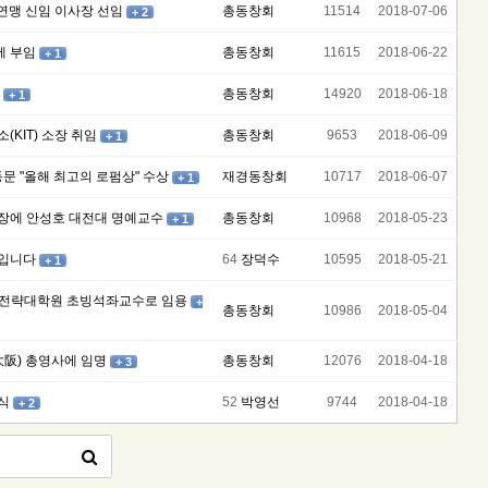
국연맹 신임 이사장 선임
총동창회
11514
2018-07-06
+ 2
에 부임
총동창회
11615
2018-06-22
+ 1
총동창회
14920
2018-06-18
+ 1
(KIT) 소장 취임
총동창회
9653
2018-06-09
+ 1
동문 "올해 최고의 로펌상" 수상
재경동창회
10717
2018-06-07
+ 1
원장에 안성호 대전대 명예교수
총동창회
10968
2018-05-23
+ 1
내입니다
64
장덕수
10595
2018-05-21
+ 1
술미래전략대학원 초빙석좌교수로 임용
+
총동창회
10986
2018-05-04
大阪) 총영사에 임명
총동창회
12076
2018-04-18
+ 3
식
52
박영선
9744
2018-04-18
+ 2