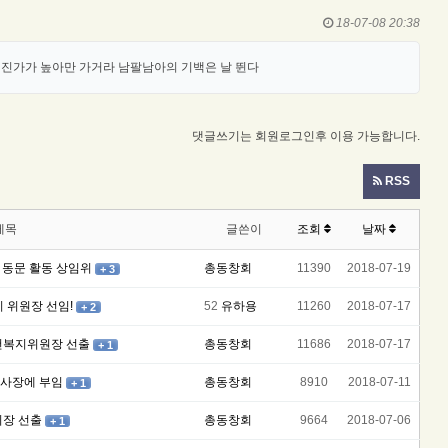
18-07-08 20:38
 진가가 높아만 가거라 남팔남아의 기백은 날 뛴다
댓글쓰기는 회원로그인후 이용 가능합니다.
RSS
제목
글쓴이
조회
날짜
원 동문 활동 상임위
총동창회
11390
2018-07-19
+ 3
 위원장 선임!
52
유하용
11260
2018-07-17
+ 2
보건복지위원장 선출
총동창회
11686
2018-07-17
+ 1
지사장에 부임
총동창회
8910
2018-07-11
+ 1
의장 선출
총동창회
9664
2018-07-06
+ 1