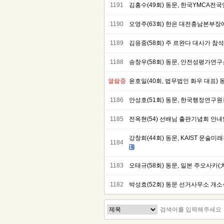
1191
김흥수(49회) 동문, 한국YMCA전
1190
오영주(63회) 한은 대전충남본부장
1189
김응중(58회) 주 르완다 대사가 참석
1188
송창우(58회) 동문, 안전성평가연구소
열람중
윤호일(40회, 법무법인 화우 대표) 
1186
안성호(51회) 동문, 한국행정연구
1185
전옥현(54) 선배님 출판기념회 안
강창희(44회) 동문, KAIST 문
1184
1
1183
오태규(58회) 동문, 일본 주오사카(
1182
박성효(52회) 동문 선거사무소 개소