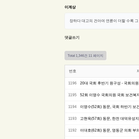
이계상
장하다 대고의 건아여 연륜이 더할 수록 그
댓글쓰기
Total 1,346건
11 페이지
번호
1196
20대 국회 후반기 원구성 - 국회의
1195
52회 이명수 국회의원 국회 보건복지
1194
이명수(52회) 동문, 국회 하반기 
1193
고현욱(57회) 동문, 한전 대덕유성
1192
이대호(62회) 동문, 영동군 의회 부