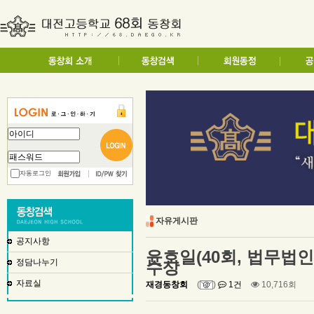
자동로그인
자유게시판
공지사항
윤호일(40회, 법무법인
정담나누기
수상
자료실
재경동창회
(
)
1건
10,716회