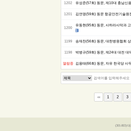
1202
유성준(57회) 동문, 제10대 충남
1201
김연명(59회) 동문 항공안전기술원
유동현(95회) 동문, 사하라사막과 
1200
1
1199
송재찬(56회) 동문, 대한병원협회 
1198
박병규(59회) 동문, 제24대 대전 
열람중
김용태(66회) 동문, 자유 한국당 
다음
맨끝
1
2
3
(301-803)