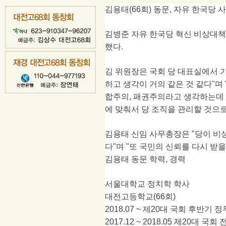
김용태
(66
회
)
동문
,
자유 한국당 
김병준 자유 한국당 혁신 비상대
했다
.
김 위원장은 국회 당 대표실에서 
하고 생각이 거의 같은 것 같다
"
며
합주의
,
패권주의라고 생각하는데 김
에 맞춰서 당 조직을 관리할 것으
김용태 신임 사무총장은
"
당이 비
다
"
며
"
또 국민의 신뢰를 다시 받을
김용태 동문 학력
,
경력
서울대학교 정치학 학사
대전고등학교
(66
회
)
2018.07 ~
제
20
대 국회 후반기 
2017.12 ~ 2018.05
제
20
대 국회 