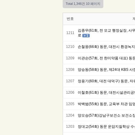
Total 1,346건
10 페이지
번호
김종무(61회, 전 모교 행정실장, 
1211
로
+ 1
1210
손철웅(66회) 동문, 대전시 환경
1209
이관순(57회, 전 한미약품 대표) 동
1208
양승동(58회) 동문, 제24대 KBS 사
1207
정용기(60회, 대전 대덕구) 동문,
1206
이철호(61회) 동문, 대전시설관리
1205
박백범(55회) 동문, 교육부 차관 임
1204
양오승(57회)강남구보건소 보건소장
1203
정대교(54회) 동문 운암지질학상 수