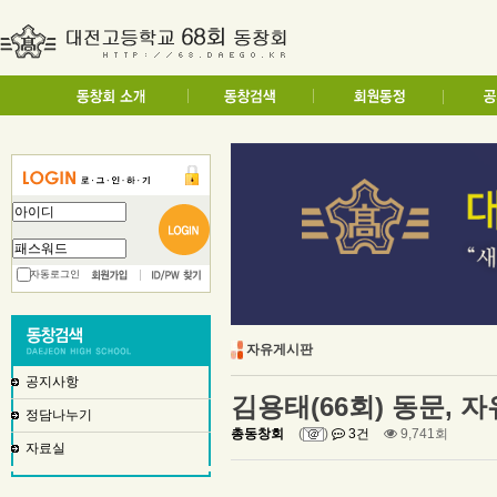
자동로그인
자유게시판
공지사항
김용태(66회) 동문, 
정담나누기
총동창회
(
)
3건
9,741회
자료실