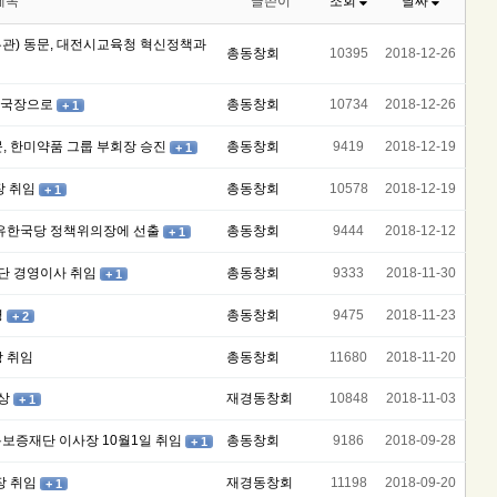
제목
글쓴이
조회
날짜
사무관) 동문, 대전시교육청 혁신정책과
총동창회
10395
2018-12-26
녹지국장으로
총동창회
10734
2018-12-26
+ 1
문, 한미약품 그룹 부회장 승진
총동창회
9419
2018-12-19
+ 1
장 취임
총동창회
10578
2018-12-19
+ 1
 자유한국당 정책위의장에 선출
총동창회
9444
2018-12-12
+ 1
공단 경영이사 취임
총동창회
9333
2018-11-30
+ 1
명
총동창회
9475
2018-11-23
+ 2
 취임
총동창회
11680
2018-11-20
상
재경동창회
10848
2018-11-03
+ 1
신용보증재단 이사장 10월1일 취임
총동창회
9186
2018-09-28
+ 1
장 취임
재경동창회
11198
2018-09-20
+ 1