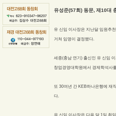
유성준
(57
회
)
동문
,
제
10
대 
유 신임 이사장은 지난달 임원추
거쳐 임명이 결정됐다
.
세종
(
충남 연기
)
출신인 유 신임 
창업경영대학원에서 경제학석사를
또
30
여년 간
KEB
하나은행에 재
다
.
유 신임 이사장은 다음 달
1
일 취