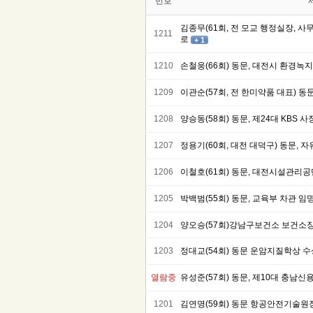
번호
김종무(61회, 전 모교 행정실장, 
1211
로
+ 1
1210
손철웅(66회) 동문, 대전시 환경
1209
이관순(57회, 전 한미약품 대표) 동
1208
양승동(58회) 동문, 제24대 KBS 사
1207
정용기(60회, 대전 대덕구) 동문,
1206
이철호(61회) 동문, 대전시설관리
1205
박백범(55회) 동문, 교육부 차관 임
1204
양오승(57회)강남구보건소 보건소장
1203
정대교(54회) 동문 운암지질학상 수
열람중
유성준(57회) 동문, 제10대 충남
1201
김연명(59회) 동문 항공안전기술원