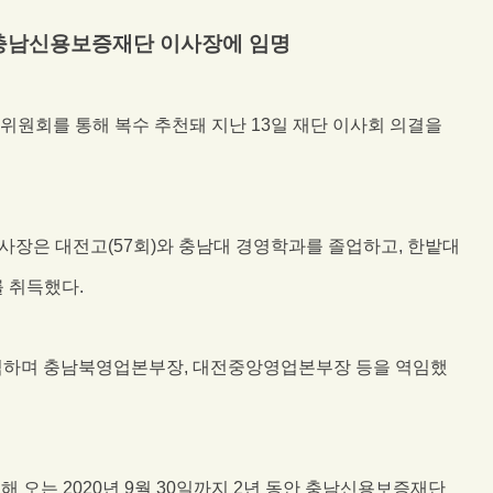
충남신용보증재단 이사장에 임명
천위원회를 통해 복수 추천돼 지난
13
일 재단 이사회 의결을
이사장은 대전고
(57
회
)
와 충남대 경영학과를 졸업하고
,
한밭대
 취득했다
.
직하며 충남북영업본부장
,
대전중앙영업본부장 등을 역임했
임해 오는
2020
년
9
월
30
일까지
2
년 동안 충남신용보증재단