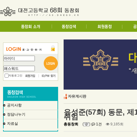
자동로그인
자유게시판
공지사항
유성준(57회) 동문, 
정담나누기
취임
자료실
총동창회
(
)
1건
9,185회