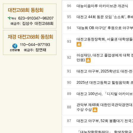
96
대능이음마루 아카이브관 개관식
95
대전고 44회 동문 모임 ‘소소회’, 후
94
‘대능회 OB 야구단’ 후원으로 야구
대전고동창장학회, 서울권 대학생들에
93
아성재단, 대전고 졸업생에게 대학 장
92
만원)
91
대전고 야구부, 2025학년도 대전-
90
2025년 대전고등학교 힐링음악회 
89
대전고 100년사, 「디지털 아카이
관악부 제48회 대한민국관악경연대회
88
수상 수상
87
대전고 야구부, 52회 봉황대기 전
「대능장학문화재단」, 학생장학금 