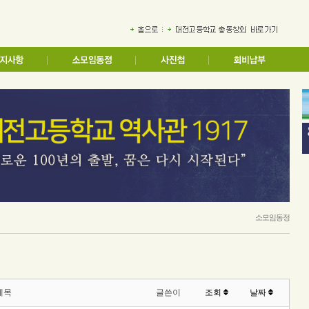
소모임동정
제목
글쓴이
조회
날짜