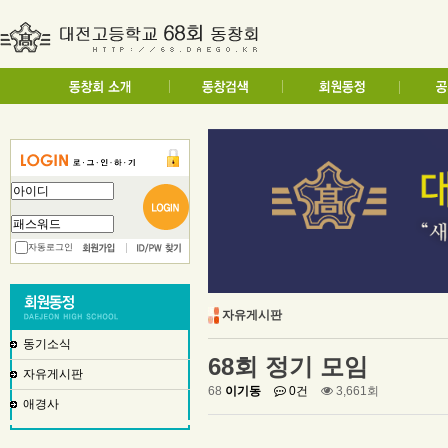
자동로그인
자유게시판
동기소식
68회 정기 모임
자유게시판
68
이기동
0건
3,661회
애경사