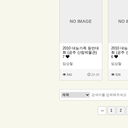
NO IMAGE
NO 
2010 대능가족 등반대
2010 대
회 (공주 산림박물관)
회 (공주
7
6
임상철
임상철
541
10-19
526
맨끝
1
2