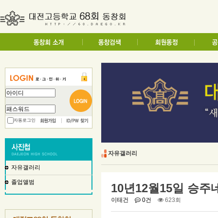
자동로그인
자유갤러리
자유갤러리
졸업앨범
10년12월15일 승주
이태건
0건
623회