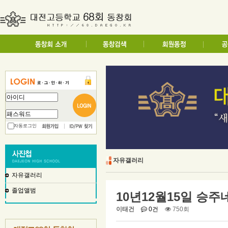
자동로그인
자유갤러리
자유갤러리
졸업앨범
10년12월15일 승주
이태건
0건
750회