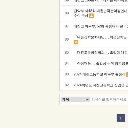
89
대전고 100년사, 「디지털 아카이
관악부 제48회 대한민국관악경연대회
88
수상 수상
87
대전고 야구부, 52회 봉황대기 전
「대능장학문화재단」, 학생장학금 
86
85
「대전고동창장학회」, 졸업생 대학
84
「아성재단」, 졸업생 누적 장학금 
83
2024 대전고등학교 야구부 출정식
82
2024학년도 대전고등학교 신입생 
맨끝
1