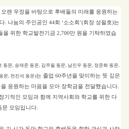
 오랜 우정을 바탕으로 후배들의 미래를 응원하는
다
.
나눔의 주인공인
44
회
‘
소소회
’(
회장 성필호
)
는
들을 위한 학교발전기금
2,700
만 원을 기탁하였습
호 동문
,
송재준 동문
,
김주필 동문
,
남진우 동문
,
정준화 동문
,
는 졸업
60
주년을 맞이하는 뜻 깊은
동문
,
천진석 동문
)
들을 응원하는 마음을 모아 장학금을 전달했습니다
.
 정기적인 모임과 함께 지역사회와 학교를 위한 다
동문 모임입니다
.
은 긴 시간 동안 학교와 후배들을 향한 관심과 사랑