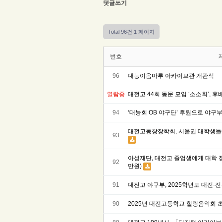
댓글쓰기
Total 96건
1 페이지
번호
96
대능이음마루 아카이브관 개관식
열람중
대전고 44회 동문 모임 ‘소소회’, 후
94
‘대능회 OB 야구단’ 후원으로 야구
대전고동창장학회, 서울권 대학생들에
93
아성재단, 대전고 졸업생에게 대학 장
92
만원)
91
대전고 야구부, 2025학년도 대전-
90
2025년 대전고등학교 힐링음악회 