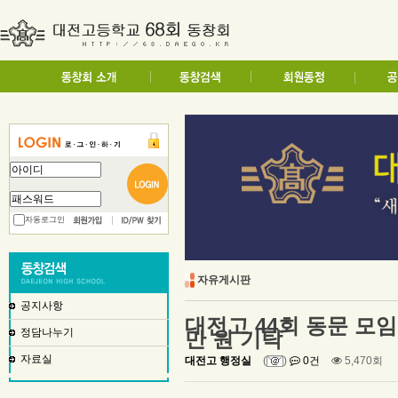
자동로그인
자유게시판
공지사항
대전고 44회 동문 모임 
정담나누기
만 원 기탁
자료실
대전고 행정실
(
)
0건
5,470회