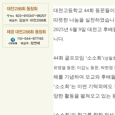
대전고등학교
44
회 동문들이
따뜻한 나눔을 실천하였습니
2025
년
6
월
9
일 대전고 후배
니다
.
44
회 골프모임
‘
소소회
’
(
성필
유명열 동문
,
이갑노 동문
,
박헌영 
해를 기념하여 모교와 후배
‘
소소회
’
는 이번 기탁외에도
양한 활동을 펼쳐오고 있는 
‘
소소회
’
의 학교를 향한 정성